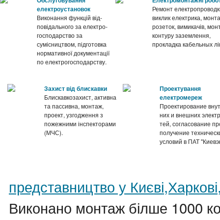
електроустановок
Ремонт електропроводк
Виконання функцій від-
виклик електрика, монт
повідального за електро-
розеток, вимикачів, мон
господарство за
контуру заземлення,
сумісництвом, підготовка
прокладка кабельных лін
нормативної документації
по електрогосподарству.
Захист від блискавки
Проектування
Блискавкозахист, активна
електромереж
та пассивна, монтаж,
Проектирование вну
проект, узгодження з
них и внешних элект
пожежними інспекторами
тей, согласование пр
(МЧС).
получение техническ
условий в ПАТ "Киевэ
представництво у Києві,Харкові,
Виконано монтаж білше 1000 ко