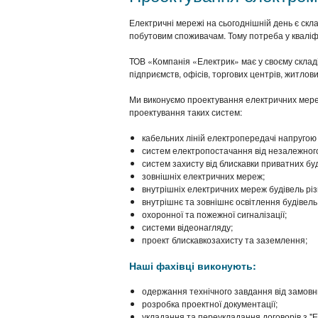
Електричні мережі на сьогоднішній день є с
побутовим споживачам. Тому потреба у кваліф
ТОВ «Компанія «Електрик» має у своєму склад
підприємств, офісів, торгових центрів, житлов
Ми виконуємо проектування електричних мереж
проектування таких систем:
кабельних ліній електропередачі напругою 
систем електропостачання від незалежног
систем захисту від блискавки приватних бу
зовнішніх електричних мереж;
внутрішніх електричних мереж будівель рі
внутрішнє та зовнішнє освітлення будівель
охоронної та пожежної сигналізації;
системи відеонагляду;
проект блискавкозахисту та заземлення;
Наші фахівці виконують:
одержання технічного завдання від замовн
розробка проектної документації;
укладання та переукладання договорів з "