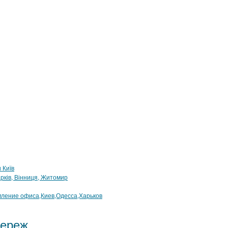
 Київ
рків, Вінниця, Житомир
ление офиса,Киев,Одесса,Харьков
мереж