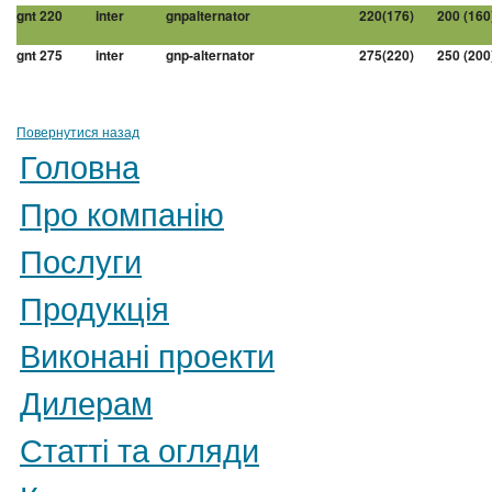
gnt 220
inter
gnpalternator
220(176)
200 (160
gnt 275
inter
gnp-alternator
275(220)
250 (200
Повернутися назад
Головна
Про компанію
Послуги
Продукція
Виконані проекти
Дилерам
Статті та огляди