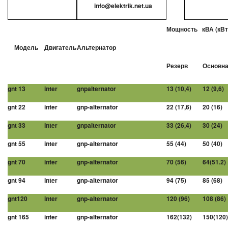
info@elektrik.net.ua
Мощность к
Модель
Двигатель
Альтернатор
Резерв
Основн
gnt 13
inter
gnpalternator
13 (10,4)
12 (9,6)
gnt 22
inter
gnp-alternator
22 (17,6)
20 (16)
gnt 33
inter
gnpalternator
33 (26,4)
30 (24)
gnt 55
inter
gnp-alternator
55 (44)
50 (40)
gnt 70
inter
gnp-alternator
70 (56)
64(51.2)
gnt 94
inter
gnp-alternator
94 (75)
85 (68)
gnt120
inter
gnp-alternator
120 (96)
108 (86)
gnt 165
inter
gnp-alternator
162(132)
150(120)